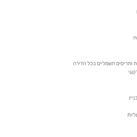
ח
ית ותריסים חשמליים בכל הדירה
קעי
יין
ליות