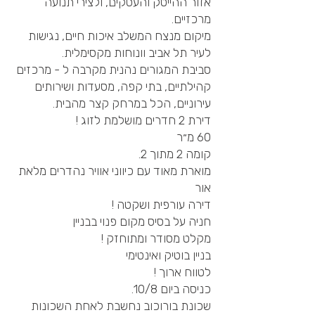
אזור ההייטק והעסקים, ולצירי תנועה
מרכזיים.
מיקום מנצח המשלב איכות חיים, נגישות
לעיר תל אביב וונוחות מקסימלית.
סביבת המגורים נהנית מקרבה ל - מרכזים
קהילתיים, בתי קפה, מסעדות ושירותים
עירוניים, הכל במרחק קצר מהבית.
דירת 2 חדרים מושלמת לזוג !
60 מ״ר
קומה 2 מתוך 2.
מוארת מאוד עם כיווני אוויר נהדרים מלאת
אור
דירה עורפית ושקטה !
חניה על בסיס מקום פנוי בבניין
מקלט מסודר ומתוחזק !
בניין בוטיק ואינטימי
לטווח ארוך !
כניסה ביום 10/8.
שכונת בורוכוב נחשבת לאחת השכונות